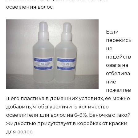
осветления волос
Если
перекись
не
подейств
овала на
отбелива
ние
пожелтев
шего пластика в домашних условиях, ее можно
добавить, чтобы увеличить количество
осветлителя для волос на 6–9%. Баночка с такой
жидкостью присутствует в коробках от краски
для волос.