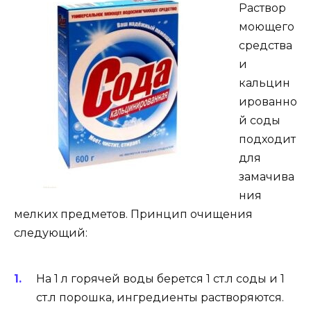
Раствор
моющего
средства
и
кальцин
ированно
й соды
подходит
для
замачива
ния
мелких предметов. Принцип очищения
следующий:
На 1 л горячей воды берется 1 ст.л соды и 1
ст.л порошка, ингредиенты растворяются.