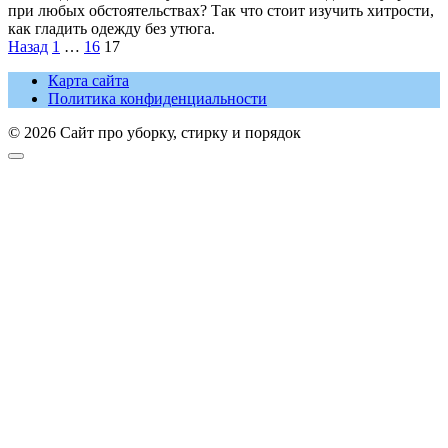
при любых обстоятельствах? Так что стоит изучить хитрости,
как гладить одежду без утюга.
Пагинация
Назад
1
…
16
17
записей
Карта сайта
Политика конфиденциальности
© 2026 Сайт про уборку, стирку и порядок