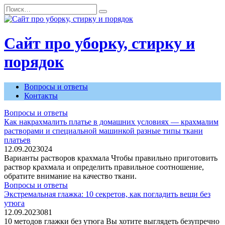
Перейти
Search
к
for:
содержанию
Сайт про уборку, стирку и
порядок
Вопросы и ответы
Контакты
Вопросы и ответы
Как накрахмалить платье в домашних условиях — крахмалим
растворами и специальной машинкой разные типы ткани
платьев
12.09.2023
0
24
Варианты растворов крахмала Чтобы правильно приготовить
раствор крахмала и определить правильное соотношение,
обратите внимание на качество ткани.
Вопросы и ответы
Экстремальная глажка: 10 секретов, как погладить вещи без
утюга
12.09.2023
0
81
10 методов глажки без утюга Вы хотите выглядеть безупречно